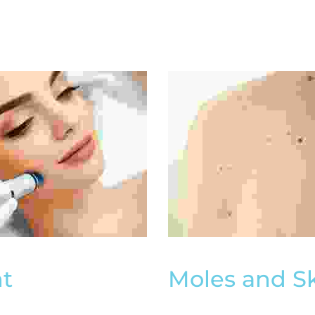
t
Moles and S