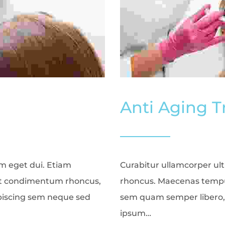
Anti Aging 
am eget dui. Etiam
Curabitur ullamcorper ultr
et condimentum rhoncus,
rhoncus. Maecenas tempu
piscing sem neque sed
sem quam semper libero, 
ipsum…