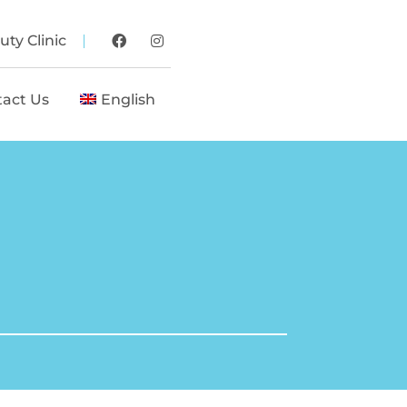
ty Clinic
tact Us
English