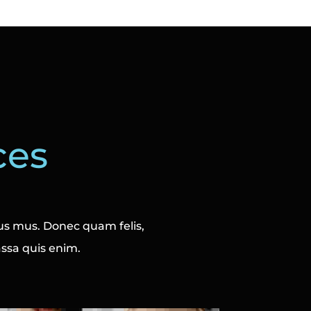
ces
us mus. Donec quam felis,
assa quis enim.