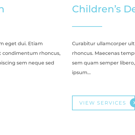
n
Children’s 
am eget dui. Etiam
Curabitur ullamcorper ultr
et condimentum rhoncus,
rhoncus. Maecenas tempu
piscing sem neque sed
sem quam semper libero, 
ipsum…
VIEW SERVICES