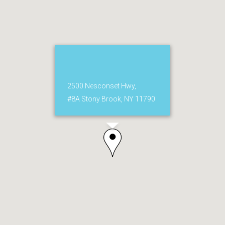
2500 Nesconset Hwy,
#8A Stony Brook, NY 11790