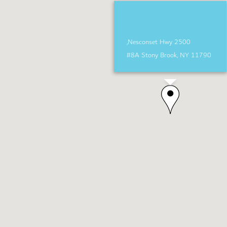
2500 Nesconset Hwy,
#8A Stony Brook, NY 11790